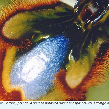
 Can Camins, part de la riquesa botànica d’aquest espai natural. | Imatge 