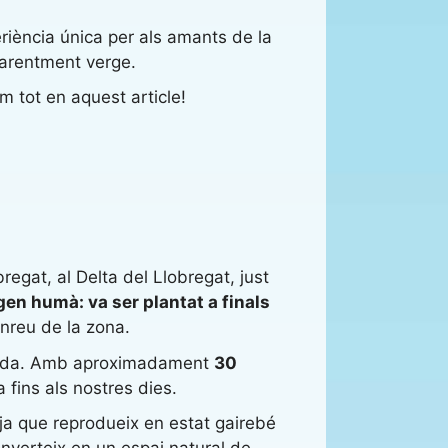
eriència única per als amants de la
parentment verge.
m tot en aquest article!
regat, al Delta del Llobregat, just
gen humà: va ser plantat a finals
nreu de la zona.
idada. Amb aproximadament
30
fins als nostres dies.
 ja que reprodueix en estat gairebé
converteix en un espai natural de