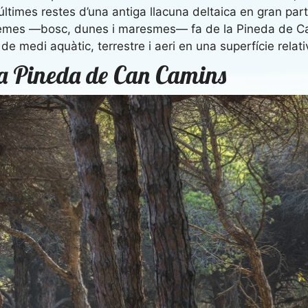
 últimes restes d’una antiga llacuna deltaica en gran pa
stemes —bosc, dunes i maresmes— fa de la Pineda de Ca
de medi aquàtic, terrestre i aeri en una superfície rela
a la Pineda de Can Camins