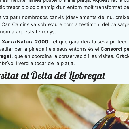
tic tresor biològic enmig d’un entorn molt transformat pe
ta va patir nombrosos canvis (desviaments del riu, creix
e Can Camins va sobreviure com a testimoni del paisatge o
nom a aquests terrenys.
la Xarxa Natura 2000
, fet que garanteix la seva protecci
tllar per la pineda i els seus entorns és el
Consorci per
regat
, que en coordina la conservació i les visites. Gràc
rívol i verd a tocar de la platja.
sitat al Delta del Llobregat