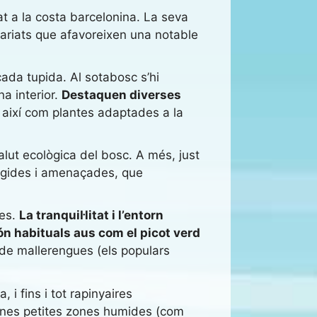
t a la costa barcelonina. La seva
ariats que afavoreixen una notable
da tupida. Al sotabosc s’hi
a interior.
Destaquen diverses
, així com plantes adaptades a la
alut ecològica del bosc. A més, just
tegides i amenaçades, que
ies.
La tranquil·litat i l’entorn
ón habituals aus com el picot verd
 de mallerengues (els populars
i fins i tot rapinyaires
unes petites zones humides (com