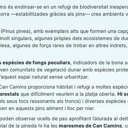
s és endinsar-se en un refugi de biodiversitat inespera
orra —estabilitzades gràcies als pins— crea ambients v
(Pinus pinea), amb exemplars alts que formen una capça
olt singulars, algunes pròpies dels ecosistemes de dun
lesa, algunes de força rares de trobar en altres indrets
s espècies de fongs peculiars
, indicadors de la bona s
serven comunitats de vegetació dunar amb espècies pro
d’aquest espai natural sense urbanitzar.
 Can Camins proporciona hàbitat i refugi a moltes espèc
orestals
que difícilment veuríem a la platja oberta.
Hi s
ls seus tocs ressonants als troncs) i diverses espècies
en en aquests pins aliment i lloc per niar.
den observar ocells de pas aprofitant l’aturada al delta, 
ntal de la pineda hi ha les
maresmes de Can Camins
, 