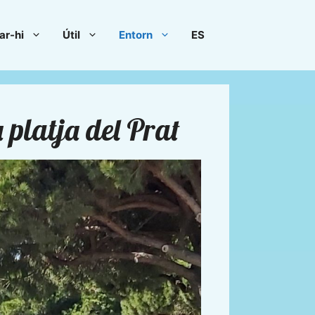
ar-hi
Útil
Entorn
ES
 platja del Prat