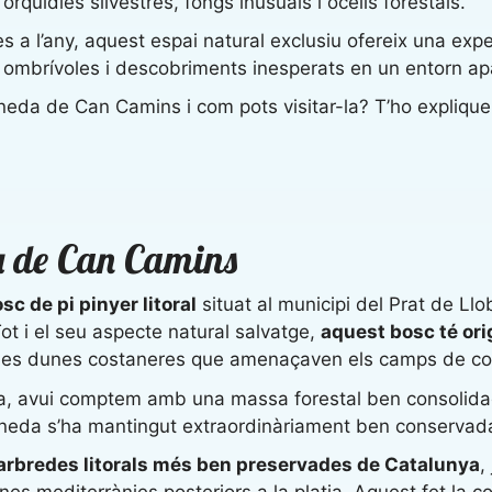
orquídies silvestres, fongs inusuals i ocells forestals.
s a l’any, aquest espai natural exclusiu ofereix una exp
s ombrívoles i descobriments inesperats en un entorn a
ineda de Can Camins i com pots visitar-la? T’ho explique
da de Can Camins
c de pi pinyer litoral
situat al municipi del Prat de Llob
 Tot i el seu aspecte natural salvatge,
aquest bosc té ori
e les dunes costaneres que amenaçaven els camps de co
rica, avui comptem amb una massa forestal ben consol
pineda s’ha mantingut extraordinàriament ben conservada 
 arbredes litorals més ben preservades de Catalunya
,
unes mediterrànies posteriors a la platja. Aquest fet la 