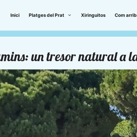
Inici
Platges del Prat
Xiringuitos
Com arrib
ins: un tresor natural a la