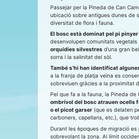
Passejar per la Pineda de Can Camin
ubicació sobre antigues dunes de s
diversitat de flora i fauna.
El bosc està dominat pel pi pinyer
desenvolupen comunitats vegetals m
orquídies silvestres
d’una gran bel
sorra i la salinitat del sòl.
També s’hi han identificat algune
a la franja de platja veïna es con
sobreviuen gràcies a la proximitat 
Pel que fa a la fauna, la Pineda de
ombrívol del bosc atrauen ocells f
o el picot garser
(que es delaten pe
carboners, capellans, etc.), que trob
Durant les èpoques de migració es po
sobrevolant la zona. Al límit occide