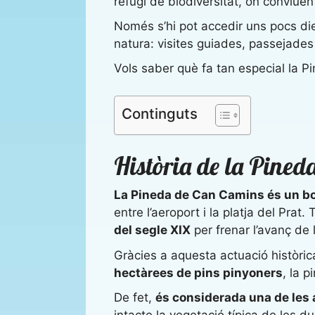
refugi de biodiversitat, on conviuen 
Només s’hi pot accedir uns pocs die
natura: visites guiades, passejade
Vols saber què fa tan especial la P
Continguts
Història de la Pine
La Pineda de Can Camins és un bos
entre l’aeroport i la platja del Prat.
del segle XIX
per frenar l’avanç d
Gràcies a aquesta actuació histò
hectàrees de pins pinyoners
, la 
De fet,
és considerada una de les
intacte la vegetació típica de les d