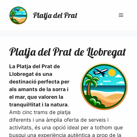
Vés
al
Platja del Prat
Menú
contingut
Platja del Prat de Llobregat
La Platja del Prat de
Llobregat és una
destinació perfecta per
als amants de la sorra i
el mar, que valoren la
tranquil·litat i la natura
.
Amb cinc trams de platja
diferents i una àmplia oferta de serveis i
activitats, és una opció ideal per a tothom que
busqui una experiència autèntica a prop de la