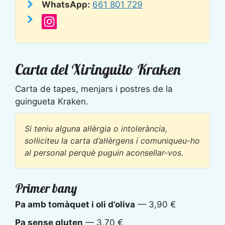
WhatsApp:
661 801 729
Carta del Xiringuito Kraken
Carta de tapes, menjars i postres de la
guingueta Kraken.
Si teniu alguna al·lèrgia o intolerància,
sol·liciteu la carta d’al·lèrgens i comuniqueu-ho
al personal perquè puguin aconsellar-vos.
Primer bany
Pa amb tomàquet i oli d’oliva
— 3,90 €
Pa sense gluten
— 3,70 €