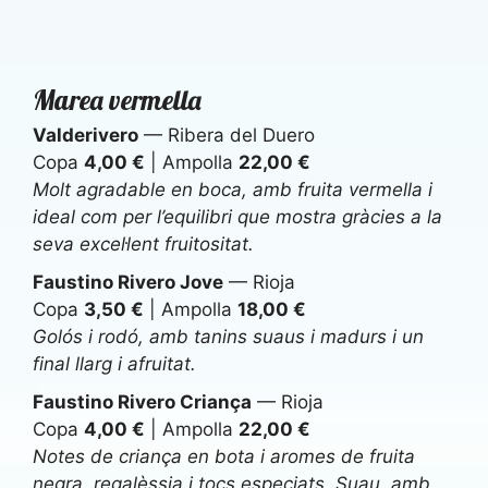
Marea vermella
Valderivero
— Ribera del Duero
Copa
4,00 €
| Ampolla
22,00 €
Molt agradable en boca, amb fruita vermella i
ideal com per l’equilibri que mostra gràcies a la
seva excel·lent fruitositat.
Faustino Rivero Jove
— Rioja
Copa
3,50 €
| Ampolla
18,00 €
Golós i rodó, amb tanins suaus i madurs i un
final llarg i afruitat.
Faustino Rivero Criança
— Rioja
Copa
4,00 €
| Ampolla
22,00 €
Notes de criança en bota i aromes de fruita
negra, regalèssia i tocs especiats. Suau, amb