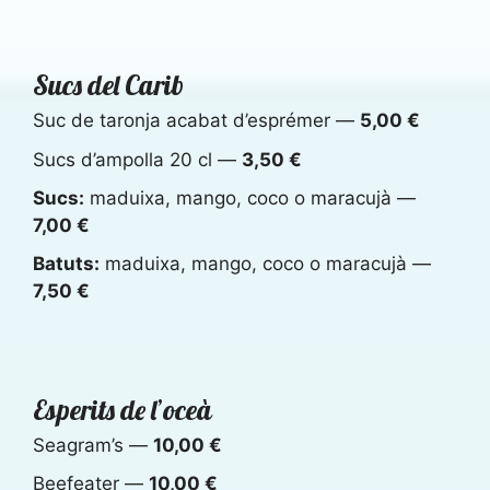
Sucs del Carib
Suc de taronja acabat d’esprémer —
5,00 €
Sucs d’ampolla 20 cl —
3,50 €
Sucs:
maduixa, mango, coco o maracujà —
7,00 €
Batuts:
maduixa, mango, coco o maracujà —
7,50 €
Esperits de l’oceà
Seagram’s —
10,00 €
Beefeater —
10,00 €