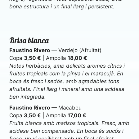
bona estructura i un final llarg i persistent.
Brisa blanca
Faustino Rivero
— Verdejo (Afruitat)
Copa
3,50 €
| Ampolla
18,00 €
Notes herbàcies, amb delicats aromes cítrics i
fruites tropicals com la pinya i el maracujà. En
boca és fresc i sedós, amb agradables tons
afruitats. Final llarg i mineral amb una acidesa
ben integrada.
Faustino Rivero
— Macabeu
Copa
3,50 €
| Ampolla
17,00 €
Fruita blanca amb matisos tropicals. Fresc, amb
acidesa ben compensada. En boca és sucós i
fresc, un vi equilibrat amb un final afruitat.